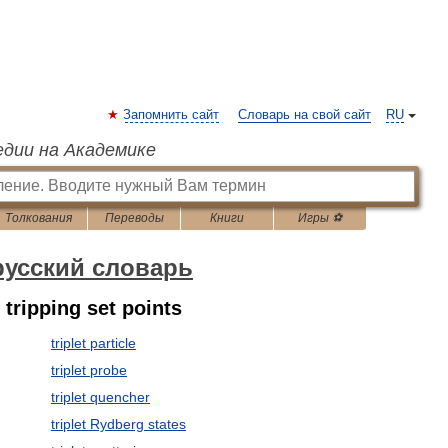
Запомнить сайт
Словарь на свой сайт
RU
едии на Академике
Толкования
Переводы
Книги
Игры ⚽
русский словарь
 tripping set points
triplet particle
triplet probe
triplet quencher
triplet Rydberg states