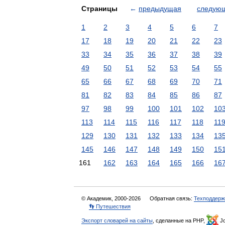
Страницы
←
предыдущая
следую
1
2
3
4
5
6
7
17
18
19
20
21
22
23
33
34
35
36
37
38
39
49
50
51
52
53
54
55
65
66
67
68
69
70
71
81
82
83
84
85
86
87
97
98
99
100
101
102
10
113
114
115
116
117
118
11
129
130
131
132
133
134
13
145
146
147
148
149
150
15
161
162
163
164
165
166
16
© Академик, 2000-2026
Обратная связь:
Техподдерж
👣 Путешествия
Экспорт словарей на сайты
, сделанные на PHP,
Jo