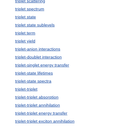
triplet scattering
triplet spectrum
triplet state
triplet state sublevels
triplet term
triplet yield
triplet-anion interactions
triplet-doublet interaction
triplet-singlet energy transfer
triplet-state lifetimes
triplet-state spectra
triplet-triplet
triplet-triplet absorption
triplet-triplet annihilation
triplet-triplet energy transfer
triplet-triplet exciton annihilation