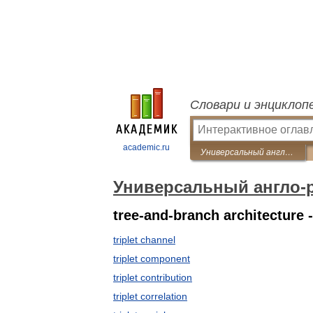
Словари и энциклоп
academic.ru
Универсальный англо-русский словарь
Универсальный англо-
tree-and-branch architecture -
triplet channel
triplet component
triplet contribution
triplet correlation